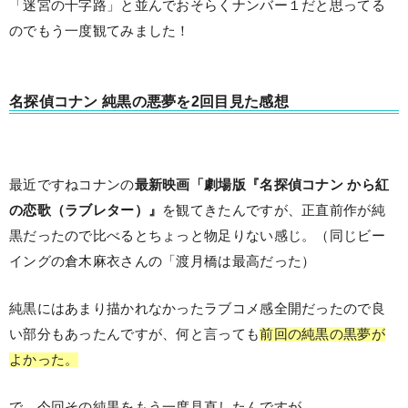
「迷宮の十字路」と並んでおそらくナンバー１だと思ってる
のでもう一度観てみました！
名探偵コナン 純黒の悪夢を2回目見た感想
最近ですねコナンの
最新映画「劇場版『名探偵コナン から紅
の恋歌（ラブレター）』
を観てきたんですが、正直前作が純
黒だったので比べるとちょっと物足りない感じ。（同じビー
イングの倉木麻衣さんの「渡月橋は最高だった）
純黒にはあまり描かれなかったラブコメ感全開だったので良
い部分もあったんですが、何と言っても
前回の純黒の黒夢が
よかった。
で、今回その純黒をもう一度見直したんですが、