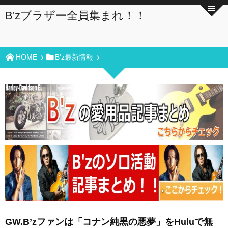
B'zブラザー全員集まれ！！
HOME
B'z最新情報
GW.B’zファンは「コナン純黒の悪夢」をHuluで無