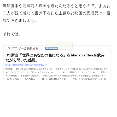
当然脚本や完成前の映画を観たんだろうと思うので、まあお
二人が観て感じて書き下ろした主題歌と映画の完成品は一度
観ておきましょう。
それでは。
B'zブラザー全員集まれ！！
16 Shares
B'z新曲「世界はあなたの色になる」をblack coffeeを飲み
ながら聞いた感想。
http://bzmaniac.com/archives/11174
B'z新曲、「世界はあなたの色になる」遂に！リリース！！さすがにソッコーで購入と思ったんですが、体調を崩し今の
タイミングでダウンロード！「狂いまくるスケジュールー」・・・笑ただ、配信でリリースなんですよね・・・実際にコ
ナンの映画観て、主題歌聞いてただけに、CD化してほしかった！！配信用のジャケットも完璧だし、なぜ配信・・・
「配信とか残念・・・やめてほしい・・・CDという形に残るほうが良い・・・年齢、世代的にCDの方が嬉しいんだけ
ど・・・」みたいな意見がツイッターでは見かけられ、当ブログアカウント…