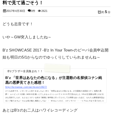
料で見て過ごそう！
2017年4月30日
0件
2621
5
約
分
どうも志音です！
いや～GW突入しましたね～
B’z SHOWCASE 2017 -B’z In Your Town-のビーパ会員申込開
始も明日の5/1からなのでゆっくりしていられませんね～
B'zブラザー全員集まれ！！
B’z 「世界はあなたの色になる」が主題歌の名探偵コナン純
黒の悪夢見てきた感想！
http://bzmaniac.com/archives/10927/
どうも志音です。いや～やっと見てきましたよ～B’z 「世界はあなたの色になる」が主題歌の名探偵コナン 純黒の悪
夢！ ムービックス京都（MOVIX京都）にてしかもレイトショーで１３００円で見れました！B'zの主題歌を聞くのが大
きな目的でしたが、もともとコナンも好きで劇場に毎年観に行ってたりしてた時期もあったほど。もちろん劇場版作品は
ゼンブ観てますよ！そんな僕が観た感想としては・・・B'zもいいけど、コナンヤバイ・・・リアルに今まで見てきたコ
ナン劇場版の作品で1.2を争うかな？？ッて感じ。ちなみ…
あとはB’zのお二人はハワイレコーディング