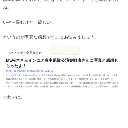
ね。
いや～悩むけど、欲しい！
というのが率直な感想です。まあ悩みましょう。
B'zブラザー全員集まれ！！
B'z松本さんインユア豊中凱旋公演参戦者さんに写真と感想も
らったよ！
http://bzmaniac.com/archives/12140/
どうも志音です。松本さんの記念すべき豊中凱旋公演から1週間が経ちましたが、その貴重な時間を共に過ごされた豊中
参戦の読者さんからグッズ画像、感想、ライブの感想などをいただきました！ARIGATO！というわけで早速どうぞ！！
ツアトラ会場付近には置き場がないせいか豊中会場付近では見当たらず・・・噂では万博記念公演にあるとかないとかで
すが・・・参戦者さんがライブ終わりの余韻に浸ってた頃、ツアトラが機材撤収に到着ということで写真をいくつか提供
してもらいました！ 僕も滋賀で直接見ましたが迫力あってマジでカ…
それでは。