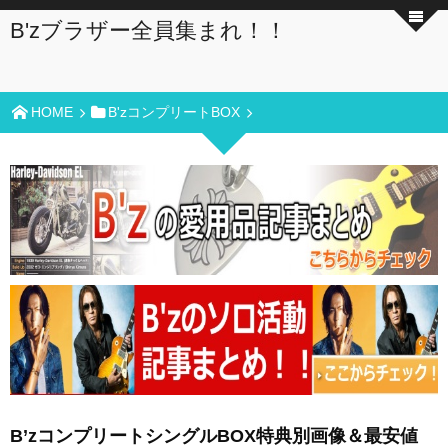
B'zブラザー全員集まれ！！
HOME
B'zコンプリートBOX
B’zコンプリートシングルBOX特典別画像＆最安値