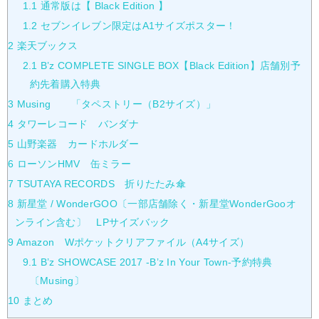
1.1
通常版は【 Black Edition 】
1.2
セブンイレブン限定はA1サイズポスター！
2
楽天ブックス
2.1
B’z COMPLETE SINGLE BOX【Black Edition】店舗別予
約先着購入特典
3
Musing 「タペストリー（B2サイズ）」
4
タワーレコード バンダナ
5
山野楽器 カードホルダー
6
ローソンHMV 缶ミラー
7
TSUTAYA RECORDS 折りたたみ傘
8
新星堂 / WonderGOO〔一部店舗除く・新星堂WonderGooオ
ンライン含む〕 LPサイズバック
9
Amazon Wポケットクリアファイル（A4サイズ）
9.1
B’z SHOWCASE 2017 -B’z In Your Town-予約特典
〔Musing〕
10
まとめ