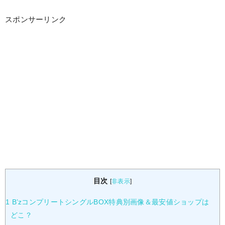
スポンサーリンク
目次
[
非表示
]
1
B’zコンプリートシングルBOX特典別画像＆最安値ショップは
どこ？