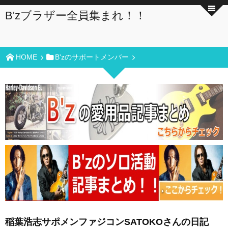
B'zブラザー全員集まれ！！
HOME
B'zのサポートメンバー
稲葉浩志サポメンファジコンSATOKOさんの日記