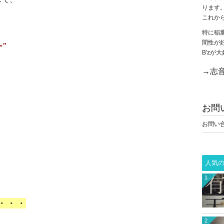
ります
これか
特に稲
間性が
”
B'z
→志音
お問
お問い
人気
1
・・・
2