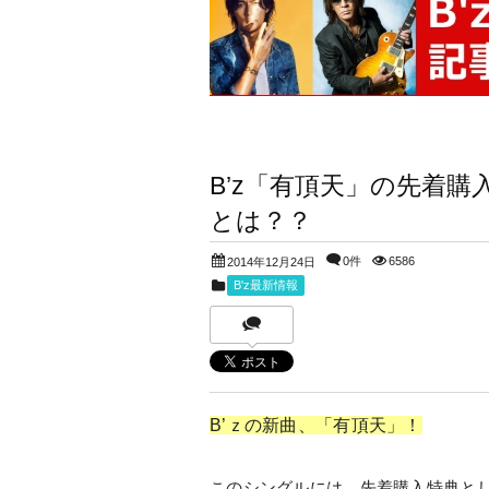
B’z「有頂天」の先着
とは？？
0件
6586
2014年12月24日
B'z最新情報
B’ｚの新曲、「有頂天」！
このシングルには、先着購入特典と