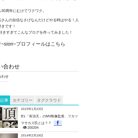
。
ら30周年にむけてワクワク。
葉さんの自信なさげなんだけどやる時はやる！人
好きです！
が大好きすぎてこんなブログを作ってみました！
~sion~プロフィールはこちら
い合わせ
合わせ
の記事
カテゴリー
タグクラウド
2015年1月23日
B’z「有頂天」のMV映像監督、フカツ
マサカズ氏とは？？
200204
2014年2月19日