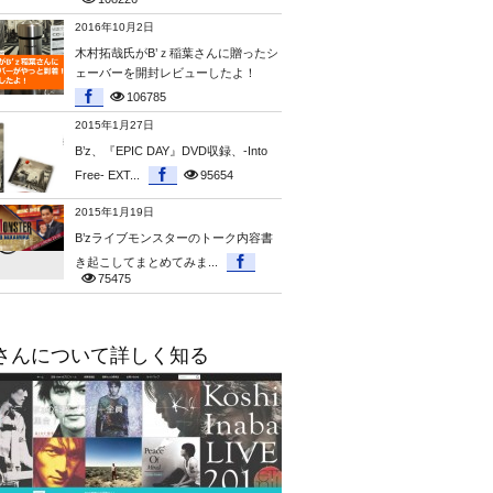
2016年10月2日
木村拓哉氏がB’ｚ稲葉さんに贈ったシ
ェーバーを開封レビューしたよ！
106785
2015年1月27日
B’z、『EPIC DAY』DVD収録、-Into
Free- EXT...
95654
2015年1月19日
B’zライブモンスターのトーク内容書
き起こしてまとめてみま...
75475
さんについて詳しく知る