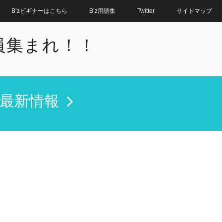
B’zビギナーはこちら
B’z用語集
Twitter
サイトマップ
全員集まれ！！
'z最新情報