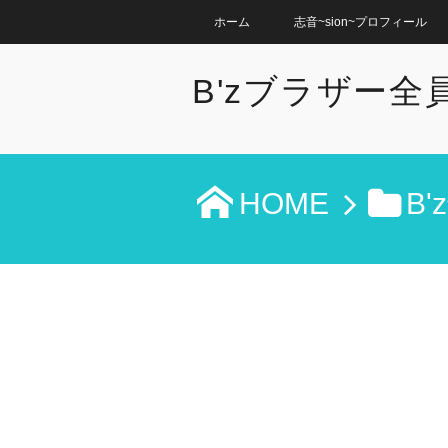
ホーム
志音~sion~プロフィール
B'zブラザー
HOME
B