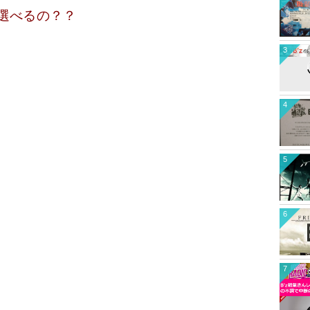
選べるの？？
3
4
5
6
7