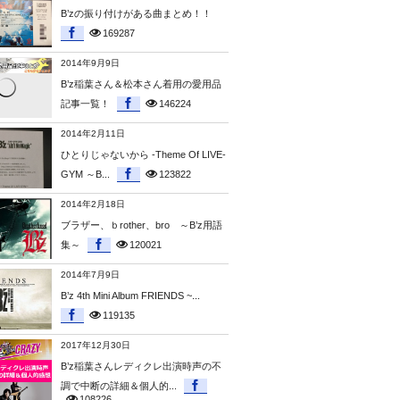
B’zの振り付けがある曲まとめ！！
169287
2014年9月9日
B’z稲葉さん＆松本さん着用の愛用品
記事一覧！
146224
2014年2月11日
ひとりじゃないから -Theme Of LIVE-
GYM ～B...
123822
2014年2月18日
ブラザー、ｂrother、bro ～B’z用語
集～
120021
2014年7月9日
B’z 4th Mini Album FRIENDS ~...
119135
2017年12月30日
B’z稲葉さんレディクレ出演時声の不
調で中断の詳細＆個人的...
108226