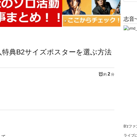
志音~
購入特典B2サイズポスターを選ぶ方法
2
約
分
B'zフ
ライブに
して、