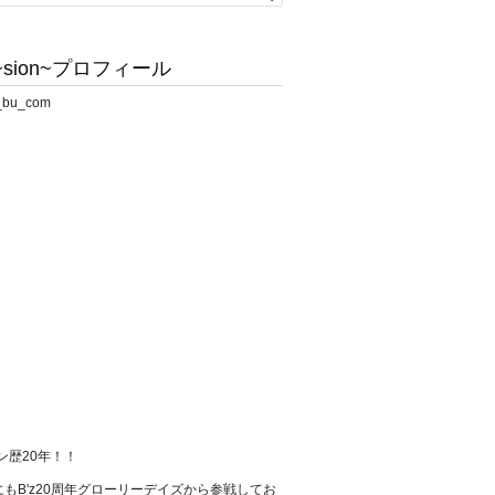
sion~プロフィール
ァン歴20年！！
もB'z20周年グローリーデイズから参戦してお