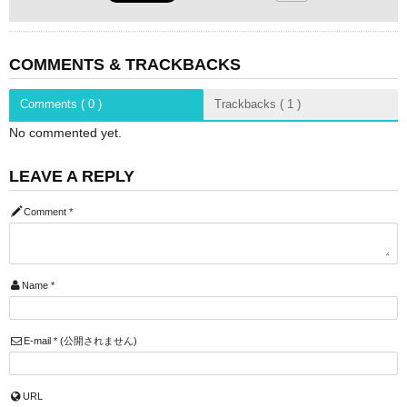
COMMENTS & TRACKBACKS
Comments ( 0 )
Trackbacks ( 1 )
No commented yet.
LEAVE A REPLY
Comment
*
Name
*
E-mail
*
(公開されません)
URL