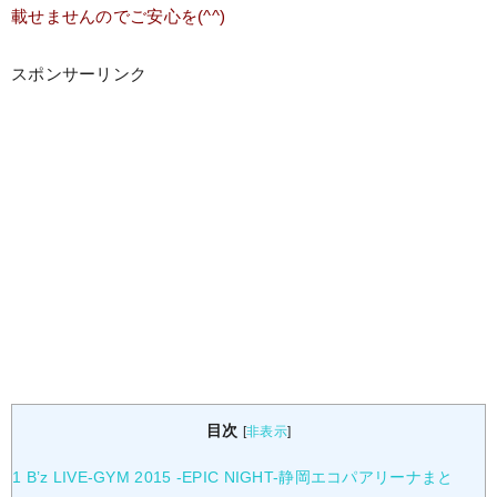
載せませんのでご安心を(^^)
スポンサーリンク
目次
[
非表示
]
1
B’z LIVE-GYM 2015 -EPIC NIGHT-静岡エコパアリーナまと