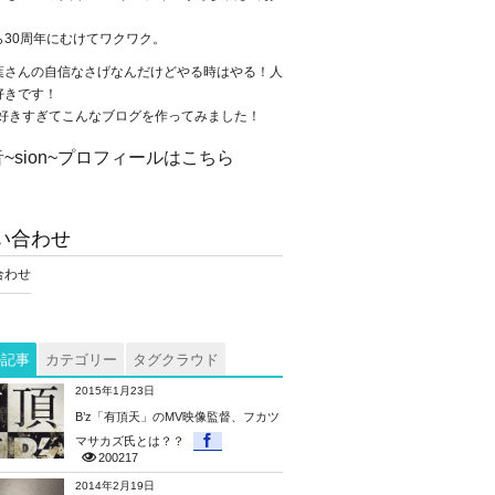
。
ら30周年にむけてワクワク。
葉さんの自信なさげなんだけどやる時はやる！人
好きです！
が大好きすぎてこんなブログを作ってみました！
~sion~プロフィールはこちら
い合わせ
合わせ
の記事
カテゴリー
タグクラウド
2015年1月23日
B’z「有頂天」のMV映像監督、フカツ
マサカズ氏とは？？
200217
2014年2月19日