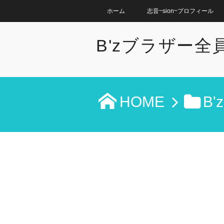
ホーム
志音~sion~プロフィール
B'zブラザー
HOME
B'