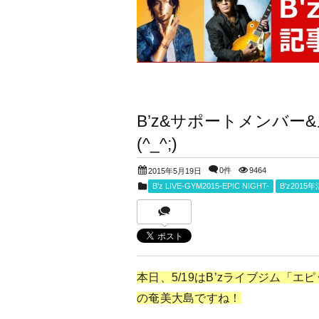
B’z&サポートメンバ
(^_^;)
0件
9464
2015年5月19日
B'z LIVE-GYM2015-EPIC NIGHT-
B'z201
本日、5/19はB’zライブジム「エ
の奄美大島ですね！