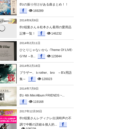
B’zの振り付けがある曲まとめ！！
169289
2014年9月9日
B’z稲葉さん＆松本さん着用の愛用品
記事一覧！
146232
2014年2月11日
ひとりじゃないから -Theme Of LIVE-
GYM ～B...
123844
2014年2月18日
ブラザー、ｂrother、bro ～B’z用語
集～
120023
2014年7月9日
B’z 4th Mini Album FRIENDS ~...
119168
2017年12月30日
B’z稲葉さんレディクレ出演時声の不
調で中断の詳細＆個人的...
108229