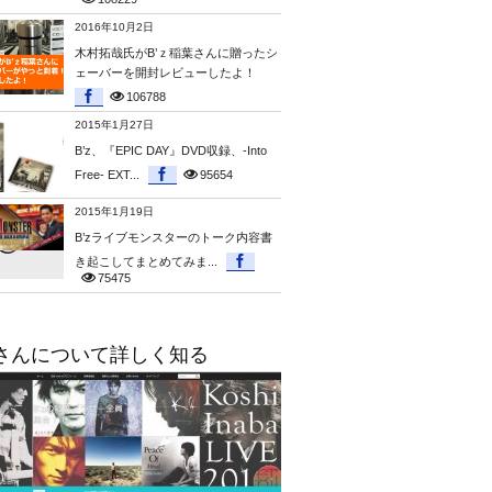
2016年10月2日
木村拓哉氏がB’ｚ稲葉さんに贈ったシ
ェーバーを開封レビューしたよ！
106788
2015年1月27日
B’z、『EPIC DAY』DVD収録、-Into
Free- EXT...
95654
2015年1月19日
B’zライブモンスターのトーク内容書
き起こしてまとめてみま...
75475
さんについて詳しく知る