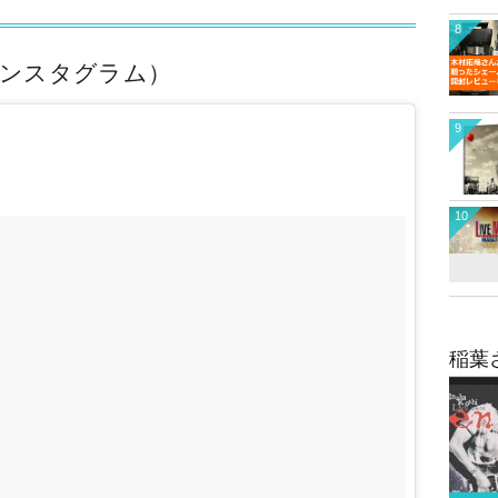
8
インスタグラム）
9
10
稲葉