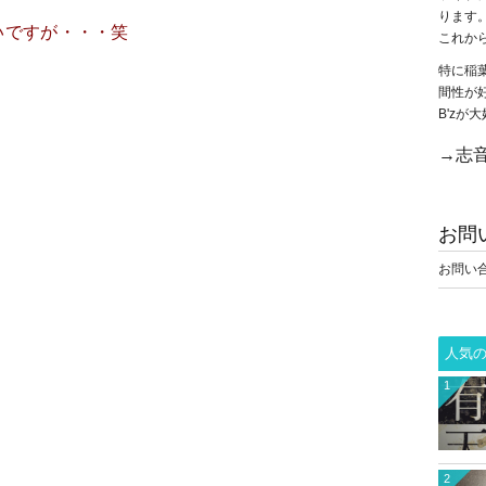
ります
いですが・・・笑
これか
特に稲
間性が
B'z
→志音
お問
お問い
人気
1
2