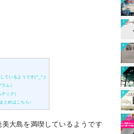
3
4
5
ているようです(^_^;)
グラム）
6
ムテック）
公演のまとめはこちら↓
7
ー奄美大島を満喫しているようです