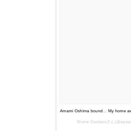
Amami Oshima bound… My home aw
Shane Gaalaasさん(@e