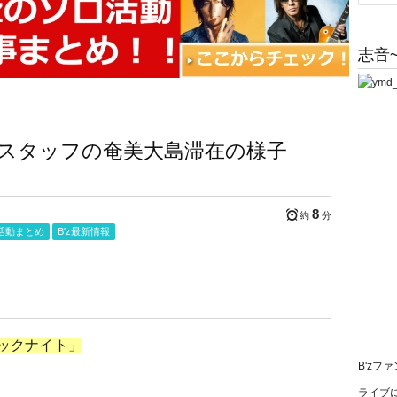
志音~
ー&スタッフの奄美大島滞在の様子
8
約
分
5年活動まとめ
B'z最新情報
ピックナイト」
B'zフ
ライブに