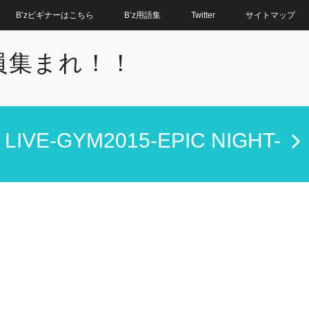
B’zビギナーはこちら
B’z用語集
Twitter
サイトマップ
全員集まれ！！
z LIVE-GYM2015-EPIC NIGHT-