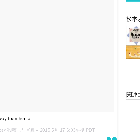
松本
関連
ay from home.
papo)が投稿した写真 –
2015 5月 17 6:03午後 PDT