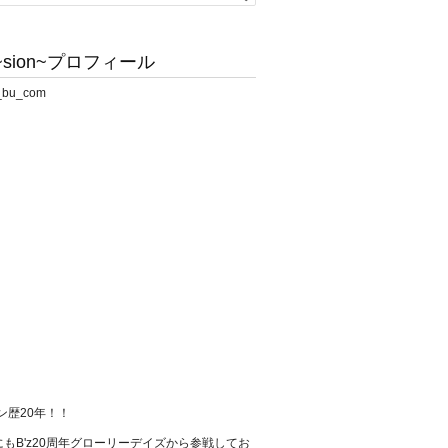
sion~プロフィール
ァン歴20年！！
もB'z20周年グローリーデイズから参戦してお