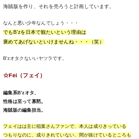
海賊版を作り、それを売ろうと計画しています。
なんと悪い少年なんでしょう・・・
でもB’zを日本で観たいという理由は
褒めてあげないといけませんね・・・（笑）
B’zオタクないいヤツラです。
☆Fei（フェイ）
編集系B’zオタ、
性格は至って寡黙。
海賊版の編集担当。
フェイはは主に稲葉さんファンで、本人は成りきっている
つもりなのに、成りきれていない、間が抜けているところも