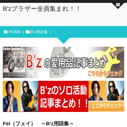
B'zブラザー全員集まれ！！
HOME
B’z用語集
Fei（フェイ） ～B’z用語集～