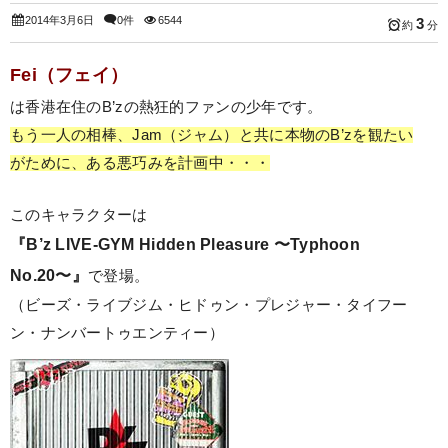
2014年3月6日
0件
6544
3
約
分
Fei（フェイ）
は香港在住のB’zの熱狂的ファンの少年です。
もう一人の相棒、Jam（ジャム）と共に本物のB’zを観たい
がために、ある悪巧みを計画中・・・
このキャラクターは
『B’z LIVE-GYM Hidden Pleasure 〜Typhoon
No.20〜』
で登場。
（ビーズ・ライブジム・ヒドゥン・プレジャー・タイフー
ン・ナンバートゥエンティー）