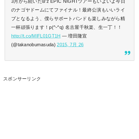
3月から続いたB‘z EPIC NIGHTツアーもいよいよ今日
のナゴヤドームにてファイナル！最終公演もいいライ
ブとなるよう、僕らサポートバンドも楽しみながら精
一杯頑張ります！p(^-^q) 名古屋千秋楽、生一丁！！
http://t.co/MlFL01GT1H
— 増田隆宣
(@takanobumasuda)
2015, 7月 26
スポンサーリンク