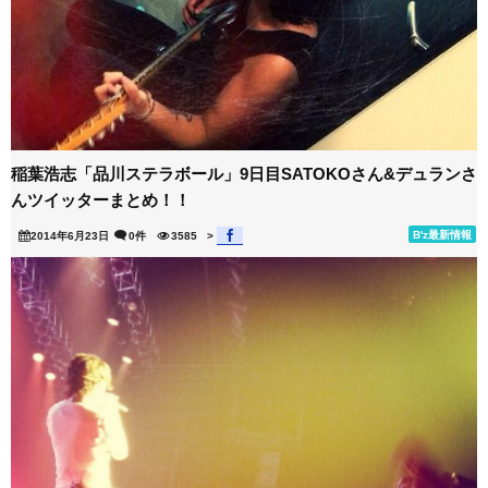
稲葉浩志「品川ステラボール」9日目SATOKOさん&デュランさ
んツイッターまとめ！！
B'z最新情報
2014年6月23日
0件
3585
>