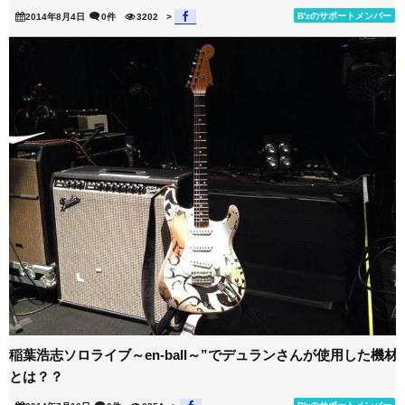
B'zのサポートメンバー
2014年8月4日
0件
3202
>
稲葉浩志ソロライブ～en-ball～”でデュランさんが使用した機材
とは？？