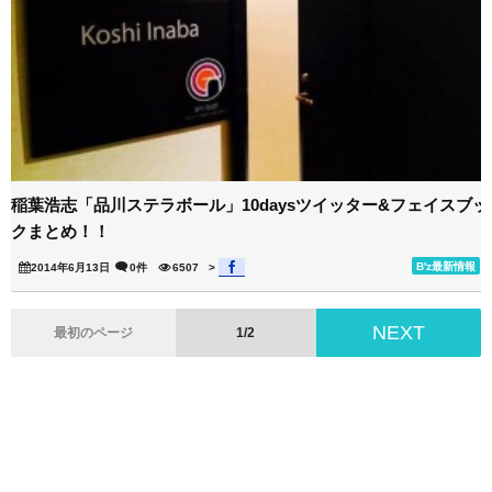
稲葉浩志「品川ステラボール」10daysツイッター&フェイスブッ
クまとめ！！
B'z最新情報
2014年6月13日
0件
6507
>
NEXT
最初のページ
1/2