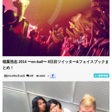
稲葉浩志 2014 〜en-ball〜 8日目ツイッター&フェイスブックま
とめ！
B'z最新情報
2014年6月18日
0件
4885
>