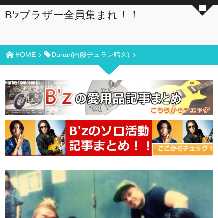
B'zブラザー全員集まれ！！
HOME
Duran(内藤デュラン晴久)