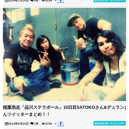
B'zのサポートメンバー
2014年7月10日
0件
6254
>
稲葉浩志「品川ステラボール」10日目SATOKOさん&デュランさ
んツイッターまとめ！！
B'zのサポートメンバー
2014年6月24日
1件
6756
>