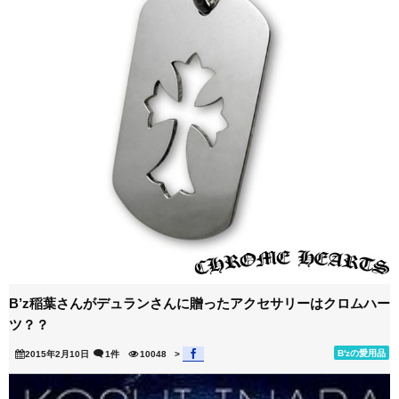
B’z稲葉さんがデュランさんに贈ったアクセサリーはクロムハー
ツ？？
B'zの愛用品
2015年2月10日
1件
10048
>