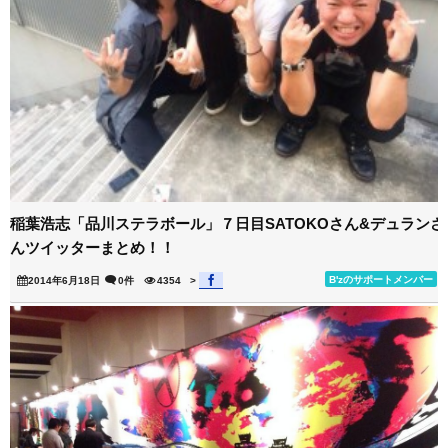
稲葉浩志「品川ステラボール」７日目SATOKOさん&デュランさ
んツイッターまとめ！！
B'zのサポートメンバー
2014年6月18日
0件
4354
>