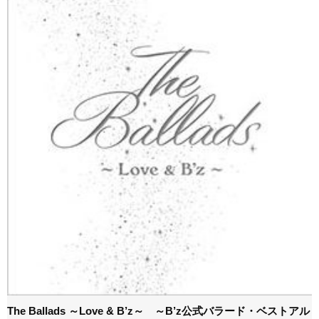
The Ballads ～Love & B’z～ ～B’z公式バラード・ベストアル