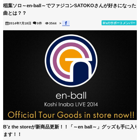
稲葉ソロ～en-ball～でファジコンSATOKOさんが好きになった
曲とは？？
B'zのサポートメンバー
2014年7月18日
0件
3544
>
B’z the storeが新商品更新！！「～en ball～」グッズも手に入り
ます！！