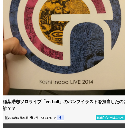
稲葉浩志ソロライブ「en-ball」のパンフイラストを担当したのは
誰？？
B'zビギナーはこちら
2014年7月21日
0件
6475
>