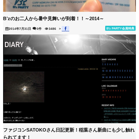
B’zのお二人から暑中見舞いが到着！！～2014～
B'z PARTY会員特典
2014年7月31日
0件
3486
>
ファジコンSATOKOさん日記更新！稲葉さん新曲にも少し触れ
られてます！