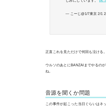
しみにしています。
pic
— こーじ@1/7東京 2/1 2/
正直これを見ただけで何回も泣ける
ウルソのあとにBANZAIまでやるの
ね。
音源を聞くか問題
この事件が起こった当日ぐらいはネ