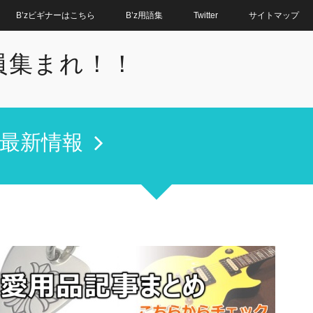
B’zビギナーはこちら
B’z用語集
Twitter
サイトマップ
全員集まれ！！
'z最新情報