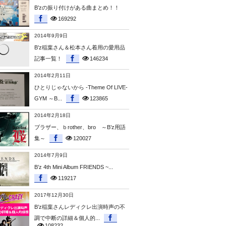
B’zの振り付けがある曲まとめ！！
169292
2014年9月9日
B’z稲葉さん＆松本さん着用の愛用品
記事一覧！
146234
2014年2月11日
ひとりじゃないから -Theme Of LIVE-
GYM ～B...
123865
2014年2月18日
ブラザー、ｂrother、bro ～B’z用語
集～
120027
2014年7月9日
B’z 4th Mini Album FRIENDS ~...
119217
2017年12月30日
B’z稲葉さんレディクレ出演時声の不
調で中断の詳細＆個人的...
108232