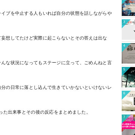
ライブを中止する人もいれば自分の状態を話しながらや
3
て妄想してたけど実際に起こらないとその答えは出な
4
そんな状況になってもステージに立って、ごめんねと言
5
。
自分の日常に落とし込んで生きていかないといけないレ
6
こった出来事とその後の反応をまとめました。
7