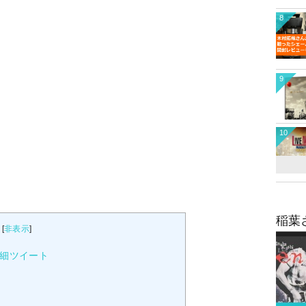
8
9
10
稲葉
[
非表示
]
詳細ツイート