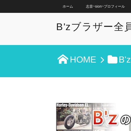
ホーム
志音~sion~プロフィール
B'zブラザー
HOME
B