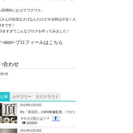
。
ら30周年にむけてワクワク。
葉さんの自信なさげなんだけどやる時はやる！人
好きです！
が大好きすぎてこんなブログを作ってみました！
~sion~プロフィールはこちら
い合わせ
合わせ
の記事
カテゴリー
タグクラウド
2015年1月23日
B’z「有頂天」のMV映像監督、フカツ
マサカズ氏とは？？
200264
2014年2月19日