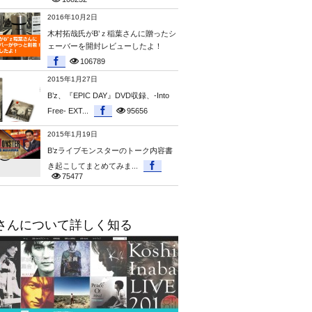
2016年10月2日
木村拓哉氏がB’ｚ稲葉さんに贈ったシ
ェーバーを開封レビューしたよ！
106789
2015年1月27日
B’z、『EPIC DAY』DVD収録、-Into
Free- EXT...
95656
2015年1月19日
B’zライブモンスターのトーク内容書
き起こしてまとめてみま...
75477
さんについて詳しく知る