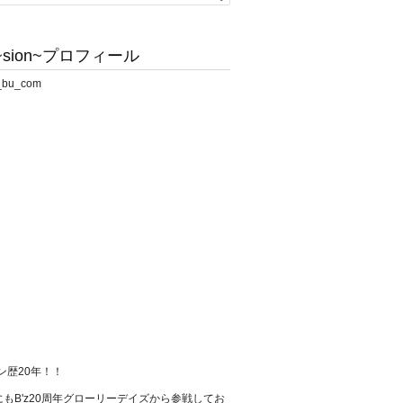
sion~プロフィール
ァン歴20年！！
もB'z20周年グローリーデイズから参戦してお