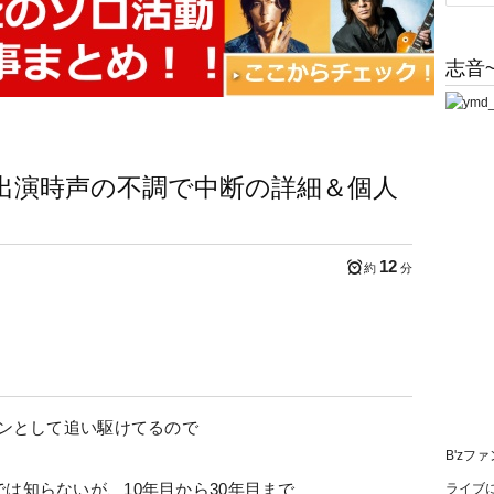
志音~
レ出演時声の不調で中断の詳細＆個人
12
約
分
ァンとして追い駆けてるので
B'zフ
は知らないが、10年目から30年目まで
ライブに