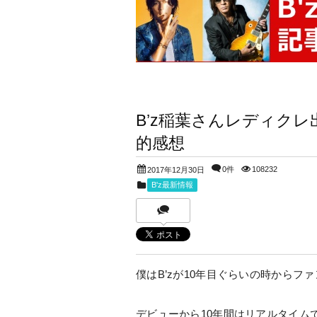
B’z稲葉さんレディク
的感想
0件
108232
2017年12月30日
B'z最新情報
僕はB’zが10年目ぐらいの時からフ
デビューから10年間はリアルタイムで