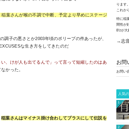
ります
これか
、稲葉さんが喉の不調で中断、予定より早めにステージ
特に稲
間性が
B'z
ときの調子の悪さとか2003年頃のポリープの件あったが、
→志音
XCUSESな生き方をしてきたのだ
お問
さい、けが人も出てるんで」って言って短縮したのはあ
てなかった。
お問い
・
人気
1
、
稲葉さんはマイナス掛け合わしてプラスにして伝説を
2