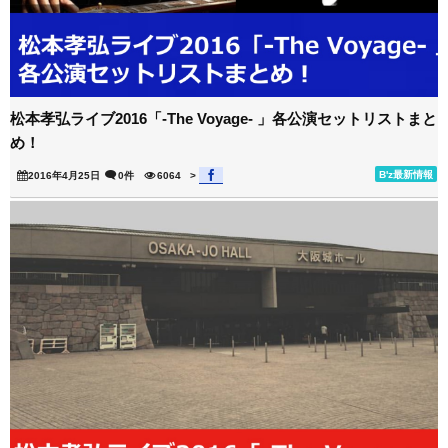
松本孝弘ライブ2016「-The Voyage- 」各公演セットリストまと
め！
B'z最新情報
2016年4月25日
0件
6064
>