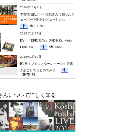
2016年10月2日
木村拓哉氏がB’ｚ稲葉さんに贈ったシ
ェーバーを開封レビューしたよ！
106789
2015年1月27日
B’z、『EPIC DAY』DVD収録、-Into
Free- EXT...
95655
2015年1月19日
B’zライブモンスターのトーク内容書
き起こしてまとめてみま...
75476
さんについて詳しく知る