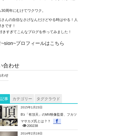
。
ら30周年にむけてワクワク。
葉さんの自信なさげなんだけどやる時はやる！人
好きです！
が大好きすぎてこんなブログを作ってみました！
~sion~プロフィールはこちら
い合わせ
合わせ
の記事
カテゴリー
タグクラウド
2015年1月23日
B’z「有頂天」のMV映像監督、フカツ
マサカズ氏とは？？
200238
2014年2月19日