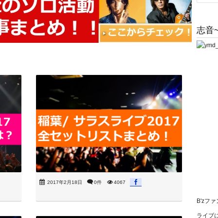
志音~
2017年2月18日
0件
4067
B'zフ
ライブに