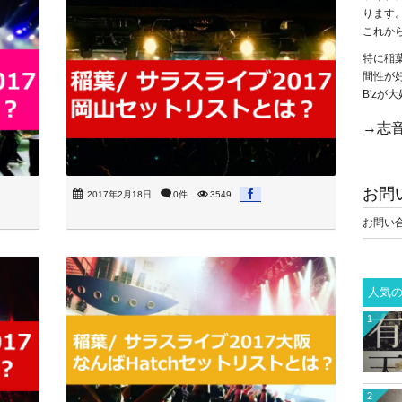
ります
これか
特に稲
間性が
B'z
→志音
お問
2017年2月18日
0件
3549
お問い
人気
1
2