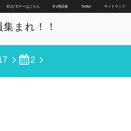
B’zビギナーはこちら
B’z用語集
Twitter
サイトマップ
全員集まれ！！
17
2