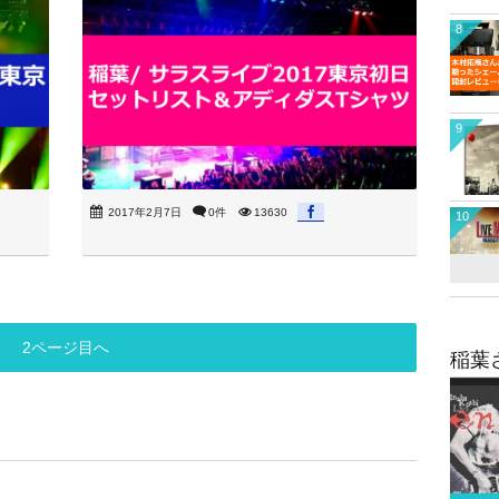
8
9
2017年2月7日
0件
13630
10
2ページ目へ
稲葉