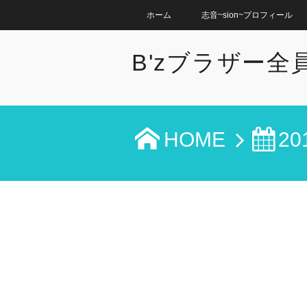
ホーム
志音~sion~プロフィール
B'zブラザー
HOME
20