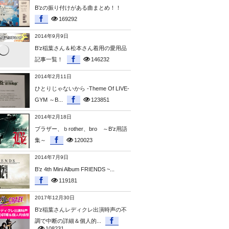
B’zの振り付けがある曲まとめ！！
169292
2014年9月9日
B’z稲葉さん＆松本さん着用の愛用品
記事一覧！
146232
2014年2月11日
ひとりじゃないから -Theme Of LIVE-
GYM ～B...
123851
2014年2月18日
ブラザー、ｂrother、bro ～B’z用語
集～
120023
2014年7月9日
B’z 4th Mini Album FRIENDS ~...
119181
2017年12月30日
B’z稲葉さんレディクレ出演時声の不
調で中断の詳細＆個人的...
108231