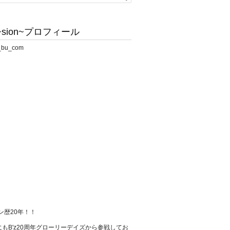
sion~プロフィール
ァン歴20年！！
もB'z20周年グローリーデイズから参戦してお