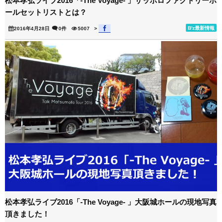
松本孝弘ライブ2016「-The Voyage- 」サッポロファクトリーホ
ールセットリストとは？
B'z最新情報
2016年4月28日
0件
5007
>
松本孝弘ライブ2016「-The Voyage- 」大阪城ホールの現地写真
頂きました！