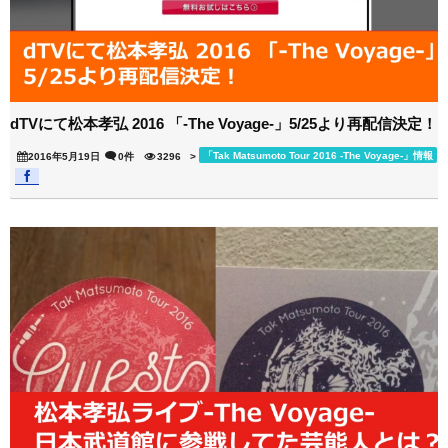
dTVにて松本孝弘 2016 「-The Voyage-」5/25より再配信決定！
「Tak Matsumoto Tour 2016 -The Voyage-」情報
2016年5月19日
0件
3296
>