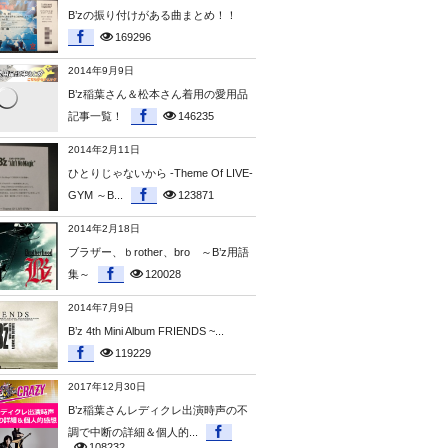
B’zの振り付けがある曲まとめ！！
169296
2014年9月9日
B’z稲葉さん＆松本さん着用の愛用品
記事一覧！
146235
2014年2月11日
ひとりじゃないから -Theme Of LIVE-
GYM ～B...
123871
2014年2月18日
ブラザー、ｂrother、bro ～B’z用語
集～
120028
2014年7月9日
B’z 4th Mini Album FRIENDS ~...
119229
2017年12月30日
B’z稲葉さんレディクレ出演時声の不
調で中断の詳細＆個人的...
108232