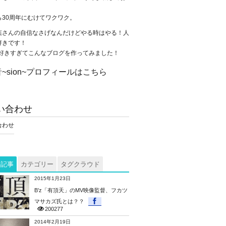
。
ら30周年にむけてワクワク。
葉さんの自信なさげなんだけどやる時はやる！人
好きです！
が大好きすぎてこんなブログを作ってみました！
~sion~プロフィールはこちら
い合わせ
合わせ
の記事
カテゴリー
タグクラウド
2015年1月23日
B’z「有頂天」のMV映像監督、フカツ
マサカズ氏とは？？
200277
2014年2月19日