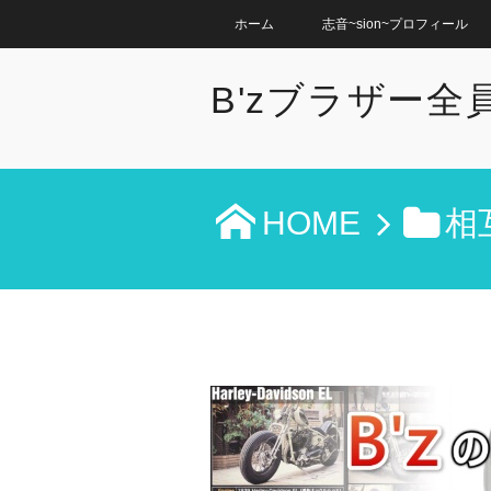
ホーム
志音~sion~プロフィール
B'zブラザー
HOME
相