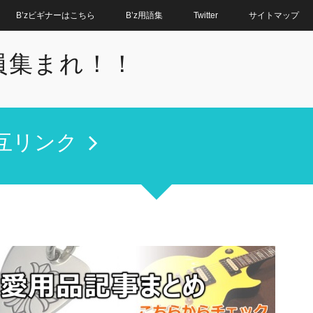
B’zビギナーはこちら
B’z用語集
Twitter
サイトマップ
全員集まれ！！
互リンク