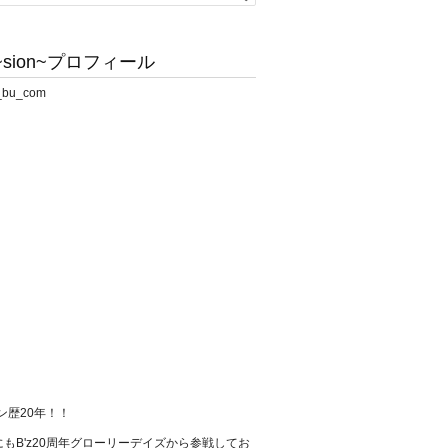
sion~プロフィール
ァン歴20年！！
もB'z20周年グローリーデイズから参戦してお