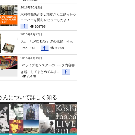
2016年10月2日
木村拓哉氏がB’ｚ稲葉さんに贈ったシ
ェーバーを開封レビューしたよ！
106795
2015年1月27日
B’z、『EPIC DAY』DVD収録、-Into
Free- EXT...
95659
2015年1月19日
B’zライブモンスターのトーク内容書
き起こしてまとめてみま...
75478
さんについて詳しく知る