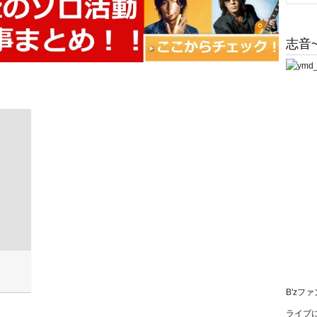
志音~
B'zフ
ライブに