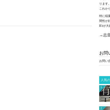
ります
これか
特に稲
間性が
B'z
→志音
お問
お問い
人気
1
2