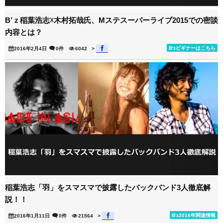
B’ｚ稲葉浩志☓木村拓哉氏、Mステスーパーライブ2015での密談
内容とは？
B'zビギナーはこちら
2016年2月4日
0件
6042
>
稲葉浩志「羽」をスマスマで披露したバックバンド3人徹底解
説！！
B'z2016年関連情報
2016年1月11日
0件
21564
>