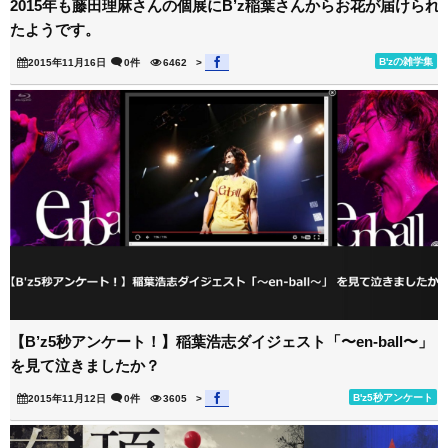
2015年も藤田理麻さんの個展にB’z稲葉さんからお花が届けられ
たようです。
B'zの雑学集
2015年11月16日
0件
6462
>
【B’z5秒アンケート！】稲葉浩志ダイジェスト「〜en-ball〜」
を見て泣きましたか？
B'z5秒アンケート
2015年11月12日
0件
3605
>