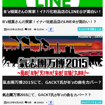
B’z稲葉さんの実家！イナバ化粧品店のLINE＠が面白い！？
B'z2015年活動まとめ
2015年10月6日
0件
31236
>
氣志團万博2015にて、GACKT氏がB’zの曲をカバー？？
B'zのラジオまとめ
2015年9月29日
0件
10652
>