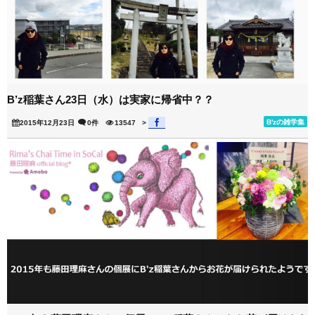
B’z稲葉さん23日（水）は実家に帰省中？？
B'zの雑学集
2015年12月23日
0件
13547
>