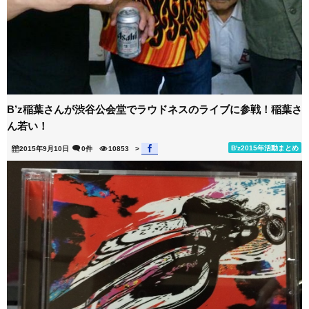
B’z稲葉さんが渋谷公会堂でラウドネスのライブに参戦！稲葉さ
ん若い！
B'z2015年活動まとめ
2015年9月10日
0件
10853
>