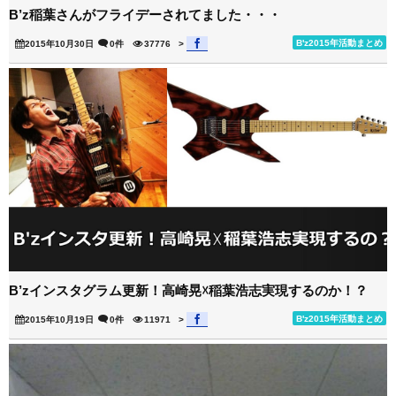
B’z稲葉さんがフライデーされてました・・・
B'z2015年活動まとめ
2015年10月30日
0件
37776
>
B’zインスタグラム更新！高崎晃☓稲葉浩志実現するのか！？
B'z2015年活動まとめ
2015年10月19日
0件
11971
>