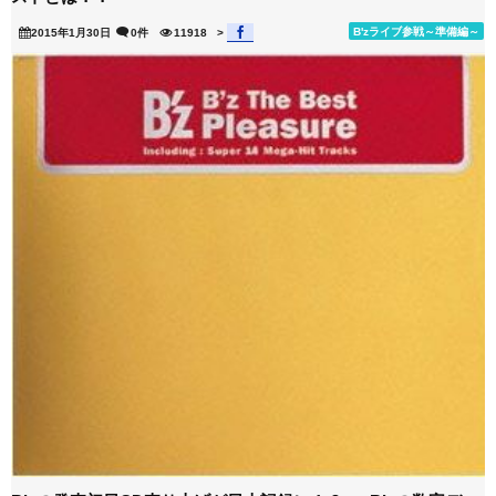
B'zライブ参戦～準備編～
2015年1月30日
0件
11918
>