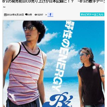
B’zの発売初日CD売り上げが日本記録に！？ ~B’zの数字データ
～
B'zビギナーはこちら
2014年4月18日
0件
5297
>