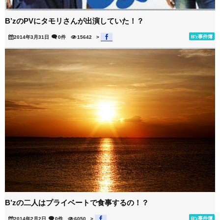
B’zのPVにタモリさんが出演していた！？
B'z事件簿
2014年3月31日
0件
15642
>
B’zの二人はプライベートで食事するの！？
B'z事件簿
2014年2月2日
0件
6050
>