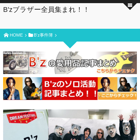
B'zブラザー全員集まれ！！
HOME
B'z事件簿