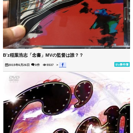
B’z稲葉浩志「念書」MVの監督は誰？？
B'z事件簿
2015年6月26日
0件
5537
>