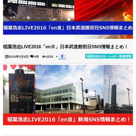
稲葉浩志LIVE2016「enⅢ」日本武道館初日SNS情報まとめ！
稲葉浩志2016 ～enIII～関連情報
2016年3月4日
0件
4235
>