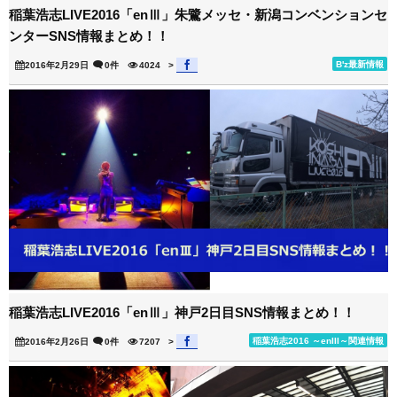
稲葉浩志LIVE2016「enⅢ」朱鷺メッセ・新潟コンベンションセ
ンターSNS情報まとめ！！
B'z最新情報
2016年2月29日
0件
4024
>
稲葉浩志LIVE2016「enⅢ」神戸2日目SNS情報まとめ！！
稲葉浩志2016 ～enIII～関連情報
2016年2月26日
0件
7207
>