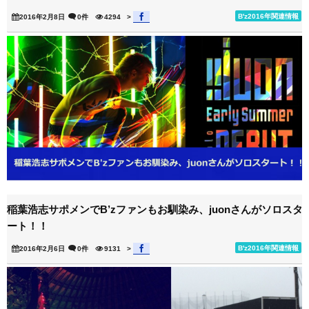
B'z2016年関連情報
2016年2月8日
0件
4294
>
稲葉浩志サポメンでB’zファンもお馴染み、juonさんがソロスタ
ート！！
B'z2016年関連情報
2016年2月6日
0件
9131
>