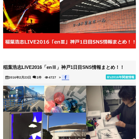
稲葉浩志LIVE2016「enⅢ」神戸1日目SNS情報まとめ！！
B'z2016年関連情報
2016年2月23日
2件
4727
>