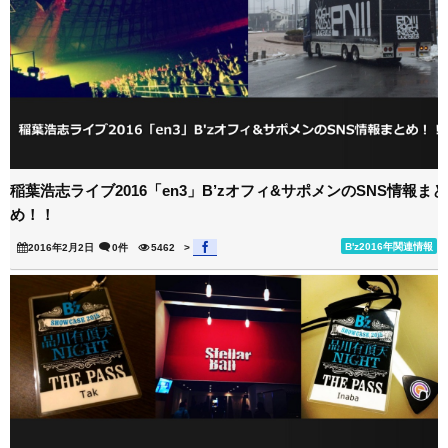
稲葉浩志ライブ2016「en3」B’zオフィ&サポメンのSNS情報まと
め！！
B'z2016年関連情報
2016年2月2日
0件
5462
>