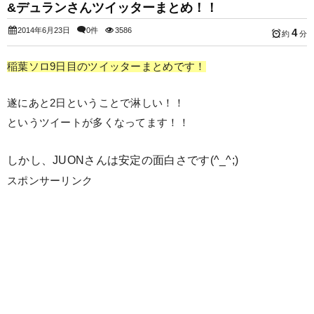
&デュランさんツイッターまとめ！！
2014年6月23日
0件
3586
4
約
分
稲葉ソロ9日目のツイッターまとめです！
遂にあと2日ということで淋しい！！
というツイートが多くなってます！！
しかし、JUONさんは安定の面白さです(^_^;)
スポンサーリンク