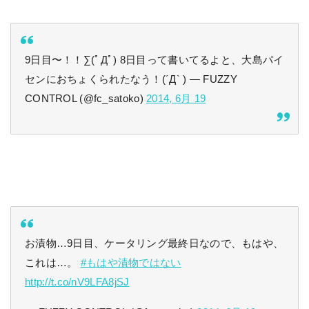
9日目〜！！∑(ﾟДﾟ) 8日目って書いてるよと、大島パイ
センにおちょくられたなう！(´Д` ) — FUZZY
CONTROL (@fc_satoko)
2014, 6月 19
お漬物…9日目、ケータリング最終日なので、もはや、
これは…。
#もはや漬物ではない
http://t.co/nV9LFA8jSJ