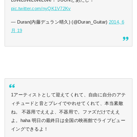
LoveLoveLoveLove！ JUONとあたし！
pic.twitter.com/nyQK1V72Kv
— Duran(内藤デュラン晴久) (@Duran_Guitar)
2014, 6
月 19
1アーティストとして迎えてくれて、自由に自分のアテ
ィチュードと音とプレイでやれせてくれて、本当素敵
ね。 不器用でええよ、不器用で。ファズだけでええ
よ。haha 明日の最終日は全国の映画館でライブビュー
イングできるよ！