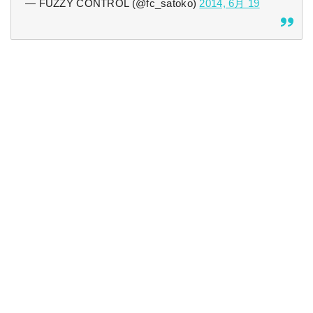
— FUZZY CONTROL (@fc_satoko)
2014, 6月 19