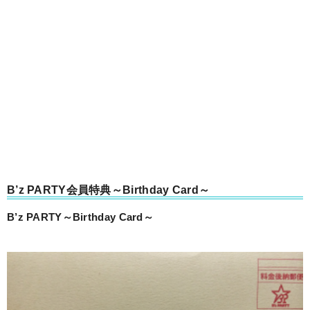
B’z PARTY会員特典～Birthday Card～
B’z PARTY～Birthday Card～