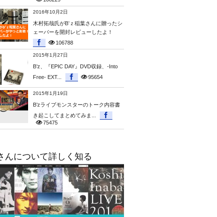
2016年10月2日
木村拓哉氏がB’ｚ稲葉さんに贈ったシ
ェーバーを開封レビューしたよ！
106788
2015年1月27日
B’z、『EPIC DAY』DVD収録、-Into
Free- EXT...
95654
2015年1月19日
B’zライブモンスターのトーク内容書
き起こしてまとめてみま...
75475
さんについて詳しく知る