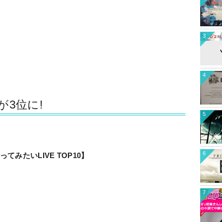
3
4
が3位に!
5
6
てみたいLIVE TOP10】
7