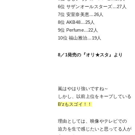
6位 サザンオールスターズ…27人
7位 安室奈美恵…26人
8位 AKB48…25人
9位 Perfume…22人
10位 福山雅治…19人
8／1発売の『オリ★スタ』より
嵐はやはり強いですね～
しかし、以前上位をキープしている
B’zもスゴイ！！
理由としては、映像やテレビでの
迫力を生で感じたいと思ってる人が