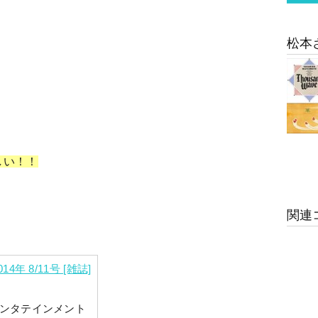
松本
しい！！
関連
4年 8/11号 [雑誌]
ンタテインメント