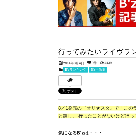
行ってみたいライヴラン
0件
4439
2014年8月4日
B'zランキング
B’z用語集
8／1発売の『オリ★スタ』で「このライヴ
と題し、“行ったことがないけど行っ
気になるB’zは・・・