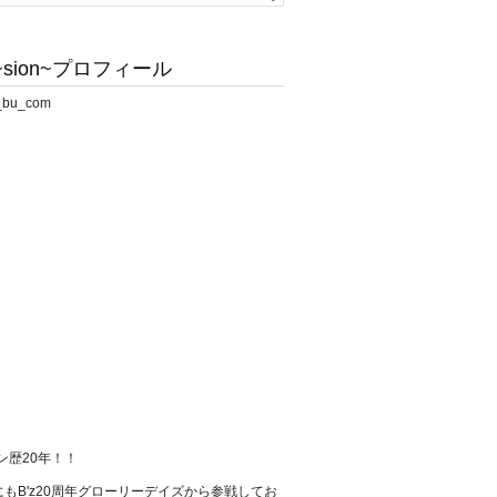
sion~プロフィール
ァン歴20年！！
もB'z20周年グローリーデイズから参戦してお