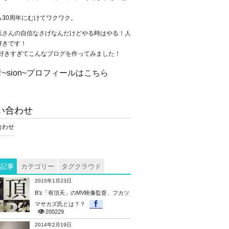
。
ら30周年にむけてワクワク。
葉さんの自信なさげなんだけどやる時はやる！人
好きです！
が大好きすぎてこんなブログを作ってみました！
~sion~プロフィールはこちら
い合わせ
合わせ
の記事
カテゴリー
タグクラウド
2015年1月23日
B’z「有頂天」のMV映像監督、フカツ
マサカズ氏とは？？
200229
2014年2月19日