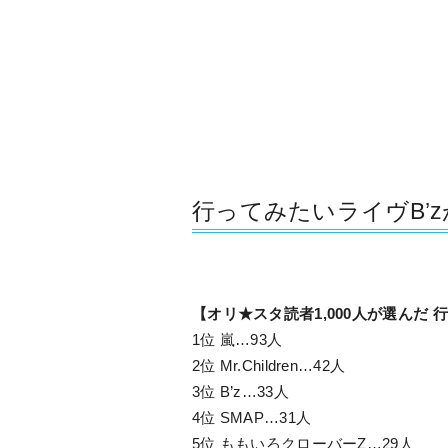
行ってみたいライヴB’z
【オリ★スタ読者1,000人が選んだ 行っ
1位 嵐…93人
2位 Mr.Children…42人
3位 B’z…33人
4位 SMAP…31人
5位 ももいろクローバーZ…29人