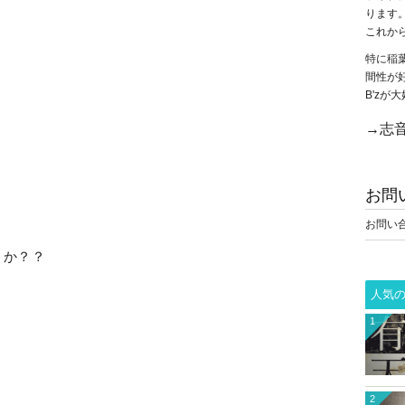
ります
これか
特に稲
間性が
B'z
→志音
お問
お問い
うか？？
人気
1
2