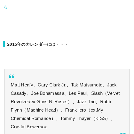
ら
2015年のカレンダーには・・・
Matt Heafy、Gary Clark Jr.、Tak Matsumoto、Jack
Casady、Joe Bonamassa、Les Paul、Slash（Velvet
Revolver/ex.Guns N’ Roses）、Jazz Trio、Robb
Flynn（Machine Head）、Frank Iero（ex.My
Chemical Romance）、Tommy Thayer（KISS）、
Crystal Bowersox