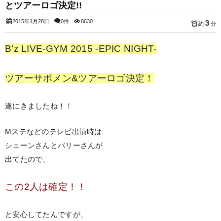
とツアーロゴ決定!!
2015年1月28日
0件
8630
3
約
分
B’z LIVE-GYM 2015 -EPIC NIGHT-
ツアーサポメン&ツアーロゴ決定！
遂にきましたね！！
Mステなどのテレビ出演時は
シェーンさんとバリーさんが
出てたので、
この2人は確定！！
と安心してたんですが、