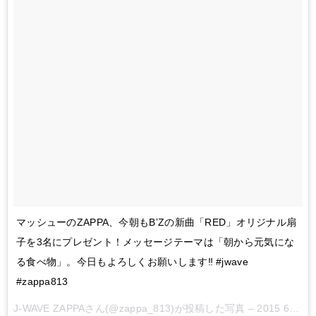
マッシューのZAPPA、今朝もB’Zの新曲「RED」オリジナル扇
子を3名にプレゼント！メッセージテーマは「朝から元気にな
る食べ物」。今日もよろしくお願いします‼︎ #jwave
#zappa813
J-WAVE ZAPPAさん(@zappa_813)が投稿した写真 –
2015 6月 8 12:24午後 PDT