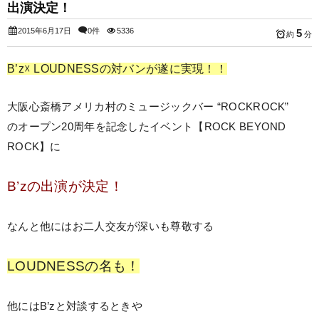
出演決定！
2015年6月17日
0件
5336
5
約
分
B’z☓ LOUDNESSの対バンが遂に実現！！
大阪心斎橋アメリカ村のミュージックバー “ROCKROCK”
のオープン20周年を記念したイベント【ROCK BEYOND
ROCK】に
B’zの出演が決定！
なんと他にはお二人交友が深いも尊敬する
LOUDNESSの名も！
他にはB’zと対談するときや