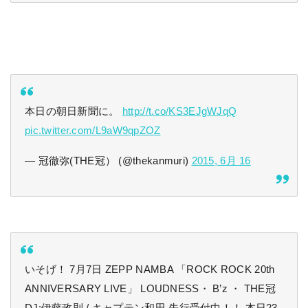
本日の朝日新聞に。
http://t.co/KS3EJgWJqQ
pic.twitter.com/L9aW9qpZOZ
— 冠徹弥(THE冠） (@thekanmuri)
2015, 6月 16
いそげ！ 7月7日 ZEPP NAMBA 「ROCK ROCK 20th
ANNIVERSARY LIVE」 LOUDNESS・ B’z ・ THE冠