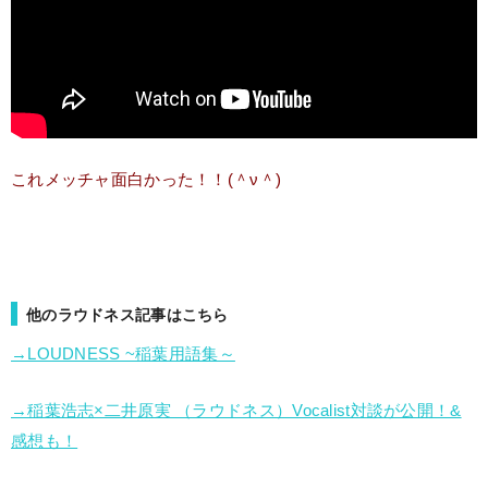
これメッチャ面白かった！！(＾ν＾)
他のラウドネス記事はこちら
→LOUDNESS ~稲葉用語集～
→稲葉浩志×二井原実 （ラウドネス）Vocalist対談が公開！&
感想も！