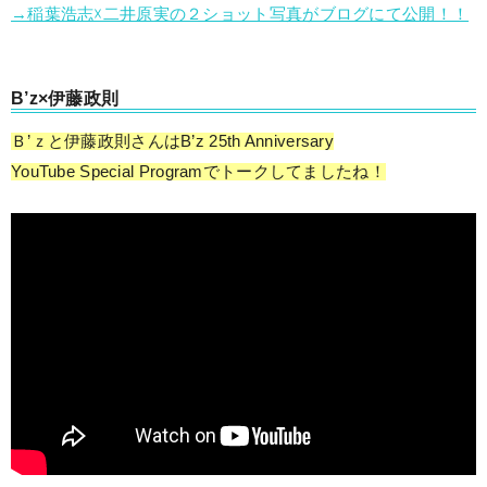
→稲葉浩志☓二井原実の２ショット写真がブログにて公開！！
B’z×伊藤政則
Ｂ’ｚと伊藤政則さんはB’z 25th Anniversary
YouTube Special Programでトークしてましたね！