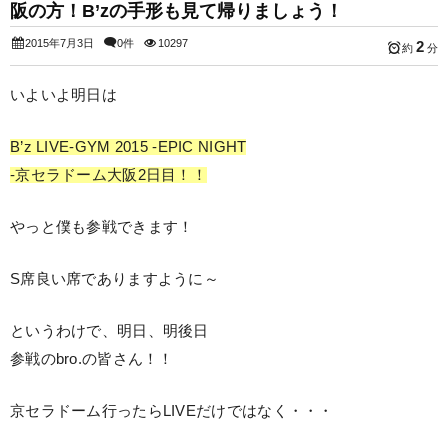
阪の方！B’zの手形も見て帰りましょう！
2015年7月3日
0件
10297
2
約
分
いよいよ明日は
B’z LIVE-GYM 2015 -EPIC NIGHT
-京セラドーム大阪2日目！！
やっと僕も参戦できます！
S席良い席でありますように～
というわけで、明日、明後日
参戦のbro.の皆さん！！
京セラドーム行ったらLIVEだけではなく・・・