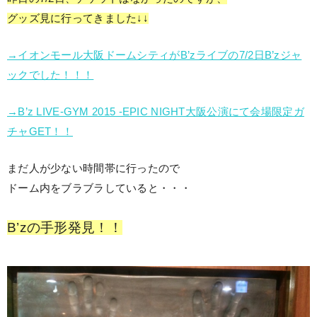
グッズ見に行ってきました↓↓
→イオンモール大阪ドームシティがB’zライブの7/2日B’zジャ
ックでした！！！
→B’z LIVE-GYM 2015 -EPIC NIGHT大阪公演にて会場限定ガ
チャGET！！
まだ人が少ない時間帯に行ったので
ドーム内をブラブラしていると・・・
B’zの手形発見！！