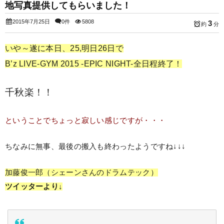
地写真提供してもらいました！
2015年7月25日
0件
5808
3
約
分
いや～遂に本日、25,明日26日で
B’z LIVE-GYM 2015 -EPIC NIGHT-全日程終了！
千秋楽！！
ということでちょっと寂しい感じですが・・・
ちなみに無事、最後の搬入も終わったようですね↓↓↓
加藤俊一郎（シェーンさんのドラムテック）
ツイッターより↓