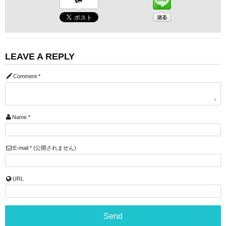
LEAVE A REPLY
Comment
*
Name
*
E-mail
*
(公開されません)
URL