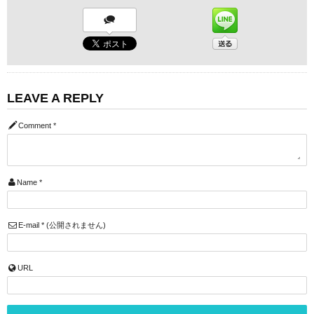
LEAVE A REPLY
Comment
*
Name
*
E-mail
*
(公開されません)
URL