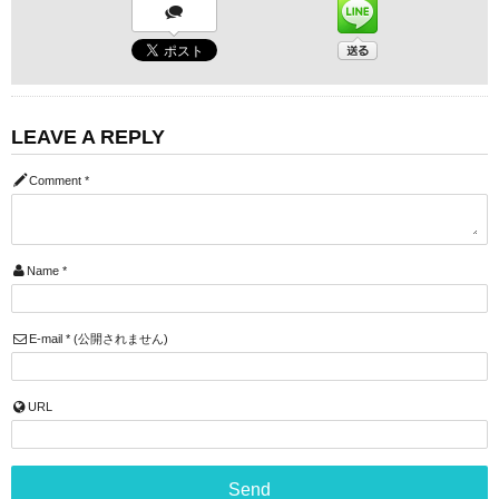
LEAVE A REPLY
Comment
*
Name
*
E-mail
*
(公開されません)
URL