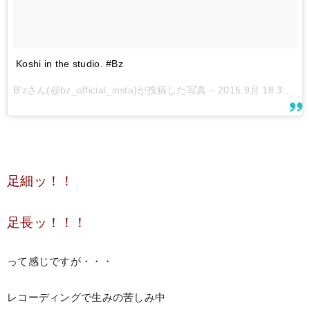
Koshi in the studio. #Bz
B’zさん(@bz_official_insta)が投稿した写真 –
2015 9月 18 3:42午前 PDT
足細ッ！！
足長ッ！！！
って感じですが・・・
レコーディングで生みの苦しみ中