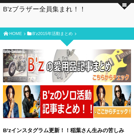
B'zブラザー全員集まれ！！
HOME
B'z2015年活動まとめ
B’zインスタグラム更新！！稲葉さん生みの苦しみ