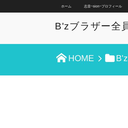
ホーム
志音~sion~プロフィール
B'zブラザー
HOME
B