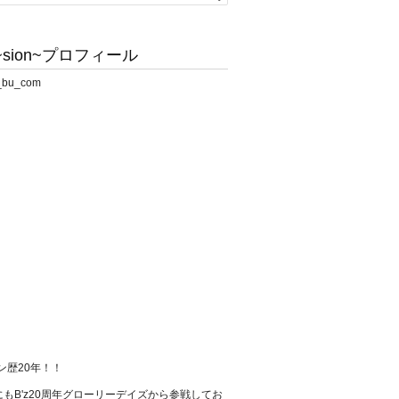
sion~プロフィール
ァン歴20年！！
もB'z20周年グローリーデイズから参戦してお