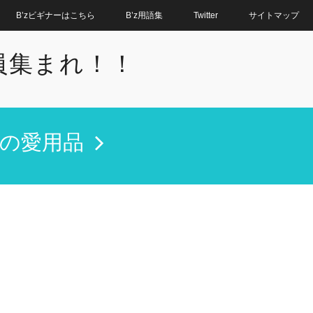
B’zビギナーはこちら
B’z用語集
Twitter
サイトマップ
全員集まれ！！
'zの愛用品