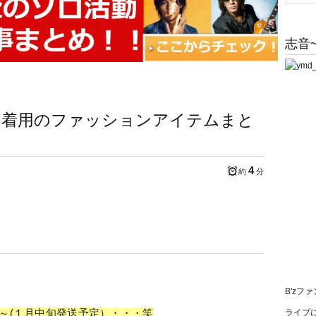
志音~
さん着用のファッションアイテムまと
4
約
分
B'zフ
な～(１月中旬発送予定）・・・笑
ライブに