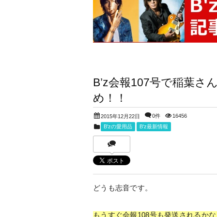
B’z会報107号で稲葉
め！！
0件
16456
2015年12月22日
B'zの愛用品
B'z最新情報
どうも志音です。
もうすぐ会報108号も発送されるか