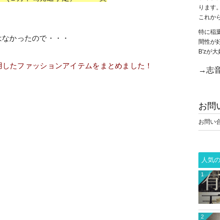
ります
これか
特に稲
はなかったので・・・
間性が
B'z
着用したファッションアイテムをまとめました！
→志音
お問
お問い
人気
1
2