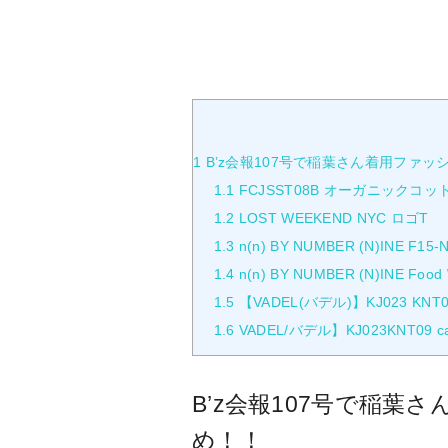
1
B’z会報107号で稲葉さん着用ファ
1.1
FCJSST08B オーガニックコ
1.2
LOST WEEKEND NYC ロゴT
1.3
n(n) BY NUMBER (N)INE F15-NN
1.4
n(n) BY NUMBER (N)INE Food W
1.5
【VADEL(バデル)】KJ023 KNT09-
1.6
VADEL/バデル】KJ023KNT09 cabl
B’z会報107号で稲
め！！