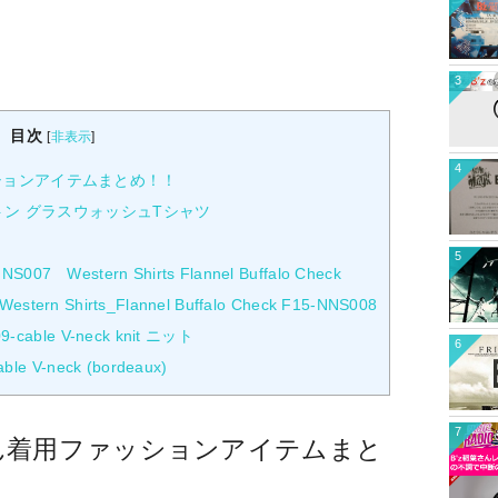
3
目次
[
非表示
]
4
ッションアイテムまとめ！！
ットン グラスウォッシュTシャツ
5
S007 Western Shirts Flannel Buffalo Check
estern Shirts_Flannel Buffalo Check F15-NNS008
cable V-neck knit ニット
6
e V-neck (bordeaux)
7
葉さん着用ファッションアイテムまと