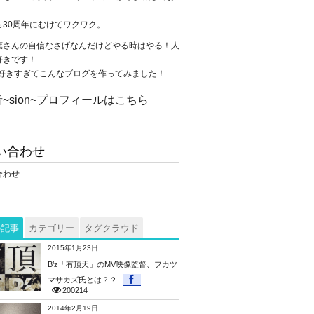
。
ら30周年にむけてワクワク。
葉さんの自信なさげなんだけどやる時はやる！人
好きです！
が大好きすぎてこんなブログを作ってみました！
~sion~プロフィールはこちら
い合わせ
合わせ
の記事
カテゴリー
タグクラウド
2015年1月23日
B’z「有頂天」のMV映像監督、フカツ
マサカズ氏とは？？
200214
2014年2月19日