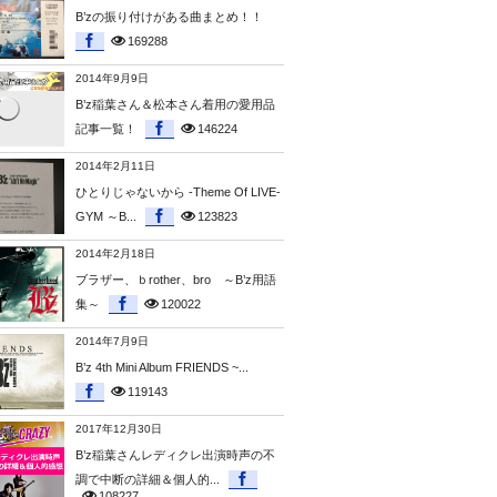
B’zの振り付けがある曲まとめ！！
169288
2014年9月9日
B’z稲葉さん＆松本さん着用の愛用品
記事一覧！
146224
2014年2月11日
ひとりじゃないから -Theme Of LIVE-
GYM ～B...
123823
2014年2月18日
ブラザー、ｂrother、bro ～B’z用語
集～
120022
2014年7月9日
B’z 4th Mini Album FRIENDS ~...
119143
2017年12月30日
B’z稲葉さんレディクレ出演時声の不
調で中断の詳細＆個人的...
108227