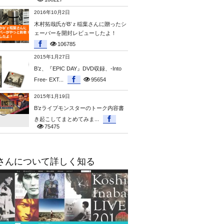
2016年10月2日
木村拓哉氏がB’ｚ稲葉さんに贈ったシ
ェーバーを開封レビューしたよ！
106785
2015年1月27日
B’z、『EPIC DAY』DVD収録、-Into
Free- EXT...
95654
2015年1月19日
B’zライブモンスターのトーク内容書
き起こしてまとめてみま...
75475
さんについて詳しく知る