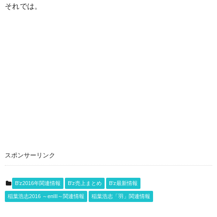
それでは。
スポンサーリンク
B'z2016年関連情報
B'z売上まとめ
B'z最新情報
稲葉浩志2016 ～enIII～関連情報
稲葉浩志「羽」関連情報