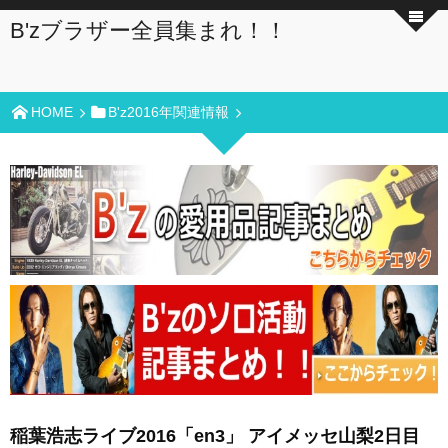
B'zブラザー全員集まれ！！
HOME
B'z2016年関連情報
稲葉浩志ライブ2016「en3」 アイメッセ山梨2日目