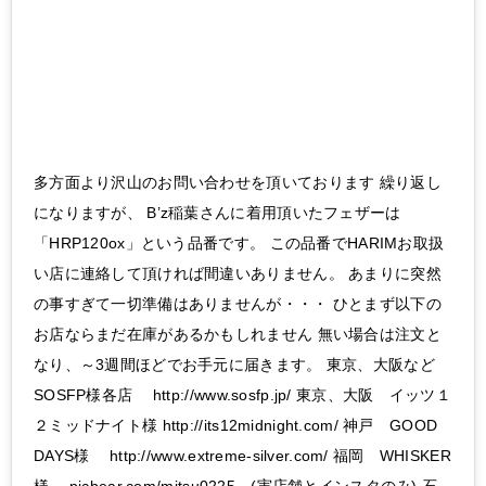
多方面より沢山のお問い合わせを頂いております 繰り返し
になりますが、 B’z稲葉さんに着用頂いたフェザーは
「HRP120ox」という品番です。 この品番でHARIMお取扱
い店に連絡して頂ければ間違いありません。 あまりに突然
の事すぎて一切準備はありませんが・・・ ひとまず以下の
お店ならまだ在庫があるかもしれません 無い場合は注文と
なり、～3週間ほどでお手元に届きます。 東京、大阪など
SOSFP様各店 http://www.sosfp.jp/ 東京、大阪 イッツ１
２ミッドナイト様 http://its12midnight.com/ 神戸 GOOD
DAYS様 http://www.extreme-silver.com/ 福岡 WHISKER
様 picbear.com/mitsu0225 (実店舗とインスタのみ) 石