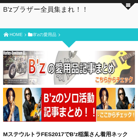
B'zブラザー全員集まれ！！
HOME
B'zの愛用品
MステウルトラFES2017でB’z稲葉さん着用ネック