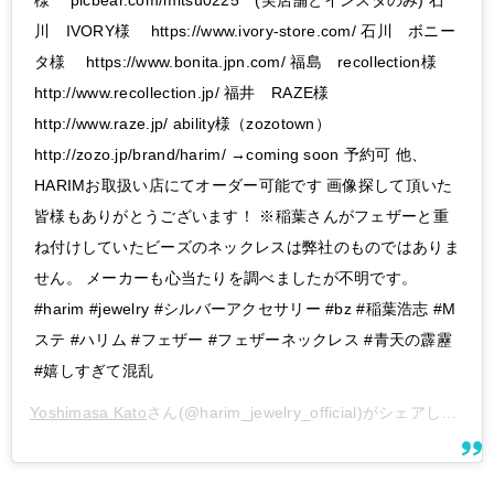
川 IVORY様 https://www.ivory-store.com/ 石川 ボニー
タ様 https://www.bonita.jpn.com/ 福島 recollection様
http://www.recollection.jp/ 福井 RAZE様
http://www.raze.jp/ ability様（zozotown）
http://zozo.jp/brand/harim/ →coming soon 予約可 他、
HARIMお取扱い店にてオーダー可能です 画像探して頂いた
皆様もありがとうございます！ ※稲葉さんがフェザーと重
ね付けしていたビーズのネックレスは弊社のものではありま
せん。 メーカーも心当たりを調べましたが不明です。
#harim #jewelry #シルバーアクセサリー #bz #稲葉浩志 #M
ステ #ハリム #フェザー #フェザーネックレス #青天の霹靂
#嬉しすぎて混乱
Yoshimasa Kato
さん(@harim_jewelry_official)がシェアした投稿 –