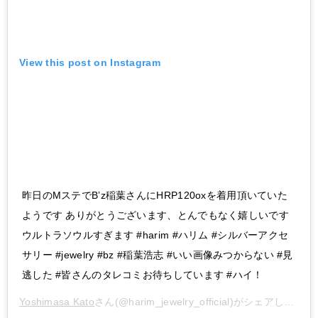
View this post on Instagram
昨日のMステでB’z稲葉さんにHRP120oxを着用頂いていた
ようです ありがとうございます、とんでもなく嬉しいです
ウルトラソウルすぎます #harim #ハリム #シルバーアクセ
サリー #jewelry #bz #稲葉浩志 #いい画像みつからない #見
逃した #皆さんのタレコミお待ちしています #ハイ！
Yoshimasa Kato
さん(@harim_jewelry_official)がシェアした投稿 –