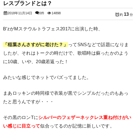
レスブランドとは？
2018年11月14日
0件
14898
13
約
分
B’zがMステウルトラフェス2017に出演した時、
「稲葉さんさすがに老けた？」
ってSNSなどで話題になりま
したが、それはトークの時だけで、歌唱時は蘇ったかのよう
に10歳、いや、20歳若返った！
みたいな感じでネットでバズってました。
まあロッキンの時同様で衣装が黒でシンプルだったのもあっ
たと思うんですが・・・
その黒のロンTに
シルバーのフェザーネックレス重ね付けがい
い感じに目立って
似合ってるのが記憶に新しいです。