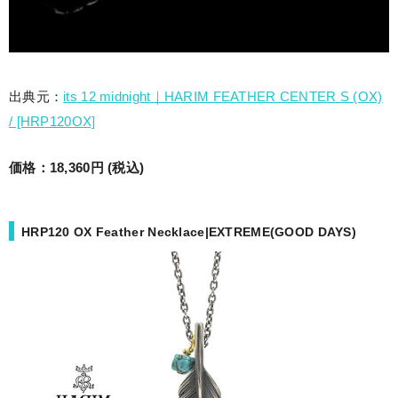
出典元：
its 12 midnight｜HARIM FEATHER CENTER S (OX)
/ [HRP120OX]
価格：18,360円 (税込)
HRP120 OX Feather Necklace|EXTREME(GOOD DAYS)