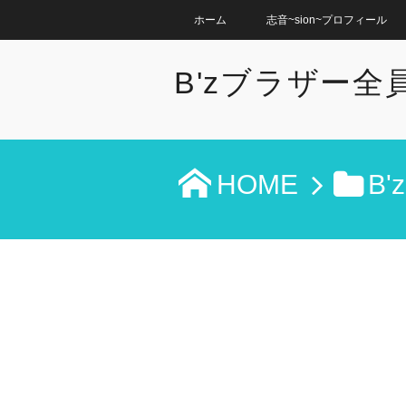
ホーム
志音~sion~プロフィール
B'zブラザー
HOME
B