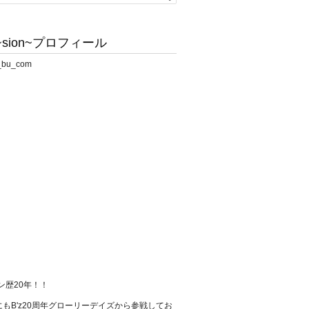
sion~プロフィール
ァン歴20年！！
もB'z20周年グローリーデイズから参戦してお