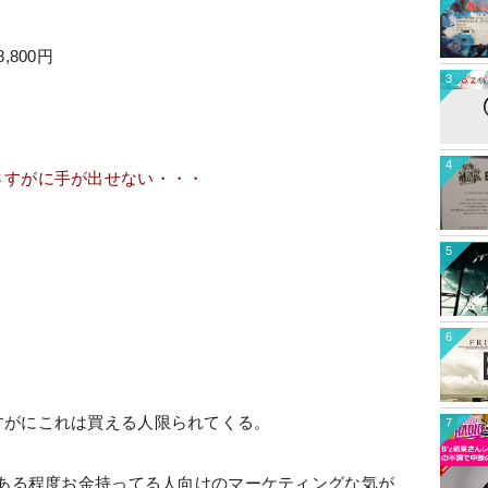
,800円
3
4
さすがに手が出せない・・・
5
6
すがにこれは買える人限られてくる。
7
のある程度お金持ってる人向けのマーケティングな気が