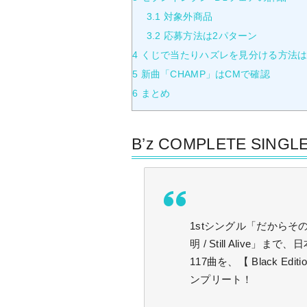
3.1
対象外商品
3.2
応募方法は2パターン
4
くじで当たりハズレを見分ける方法
5
新曲「CHAMP」はCMで確認
6
まとめ
B’z COMPLETE SIN
1stシングル「だからそ
明 / Still Aliv
117曲を、【 Black Edit
ンプリート！