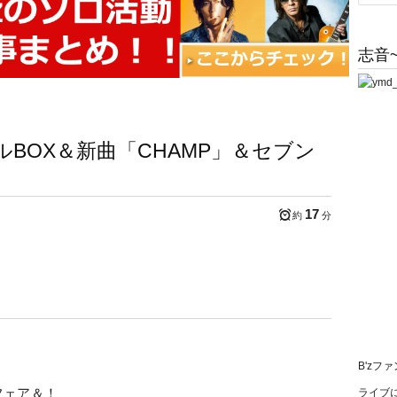
志音~
ルBOX＆新曲「CHAMP」＆セブン
17
約
分
B'zフ
フェア＆！
ライブに