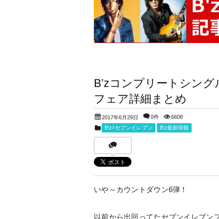
B’zコンプリートシング
フェア詳細まとめ
0件
6608
2017年6月29日
B'z☓セブンイレブン
B'z最新情報
いや～カウントダウン6弾！
以前から出回ってたセブンイレブン