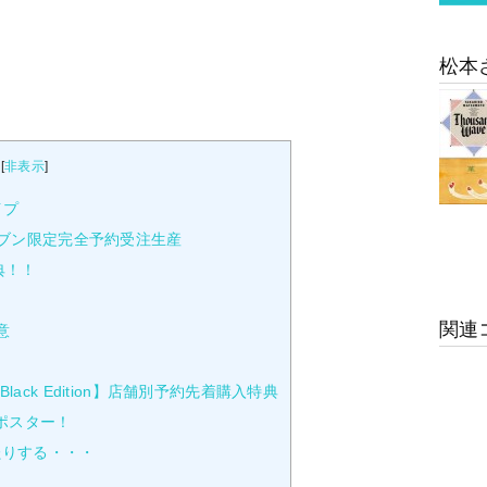
松本
[
非表示
]
イプ
ブン-イレブン限定完全予約受注生産
典！！
関連
意
X【Black Edition】店舗別予約先着購入特典
ポスター！
たりする・・・