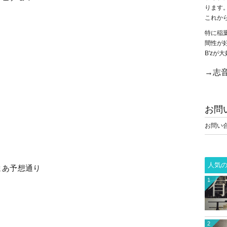
ります
これか
特に稲
間性が
B'z
→志音
お問
お問い
人気
まあ予想通り
1
2
。