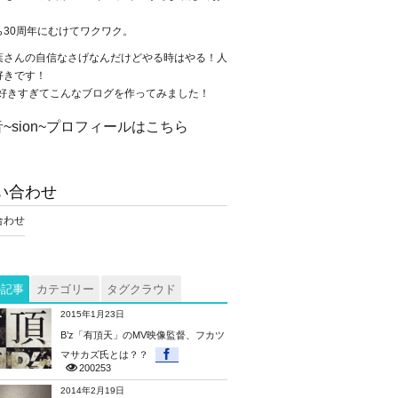
。
ら30周年にむけてワクワク。
葉さんの自信なさげなんだけどやる時はやる！人
好きです！
が大好きすぎてこんなブログを作ってみました！
~sion~プロフィールはこちら
い合わせ
合わせ
の記事
カテゴリー
タグクラウド
2015年1月23日
B’z「有頂天」のMV映像監督、フカツ
マサカズ氏とは？？
200253
2014年2月19日