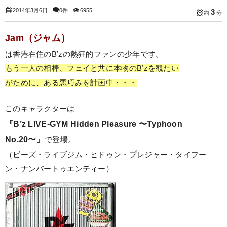
2014年3月6日
0件
6955
3
約
分
Jam（ジャム）
は香港在住のB’zの熱狂的ファンの少年です。
もう一人の相棒、フェイと共に本物のB’zを観たい
がために、ある悪巧みを計画中・・・
このキャラクターは
『B’z LIVE-GYM Hidden Pleasure 〜Typhoon
No.20〜』
で登場。
（ビーズ・ライブジム・ヒドゥン・プレジャー・タイフー
ン・ナンバートゥエンティー）