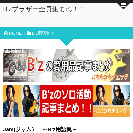
B'zブラザー全員集まれ！！
HOME
B’z用語集
Jam(ジャム） ～B’z用語集～