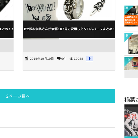
8
9
2015年10月19日
0件
10088
10
2ページ目へ
稲葉