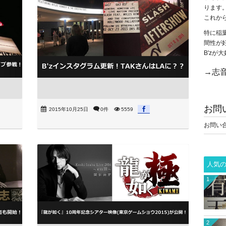
ります
これか
特に稲
間性が
B'z
→志音
お問
2015年10月25日
0件
5559
お問い
人気
1
2