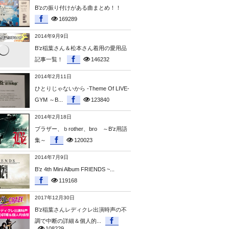
B’zの振り付けがある曲まとめ！！
169289
2014年9月9日
B’z稲葉さん＆松本さん着用の愛用品
記事一覧！
146232
2014年2月11日
ひとりじゃないから -Theme Of LIVE-
GYM ～B...
123840
2014年2月18日
ブラザー、ｂrother、bro ～B’z用語
集～
120023
2014年7月9日
B’z 4th Mini Album FRIENDS ~...
119168
2017年12月30日
B’z稲葉さんレディクレ出演時声の不
調で中断の詳細＆個人的...
108229