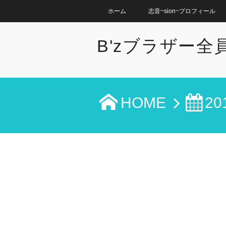
ホーム
志音~sion~プロフィール
B'zブラザー
HOME
20