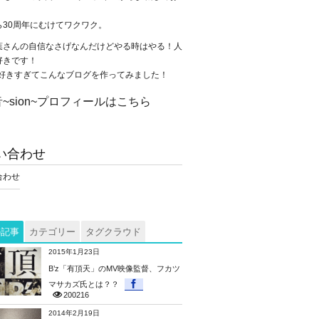
。
ら30周年にむけてワクワク。
葉さんの自信なさげなんだけどやる時はやる！人
好きです！
が大好きすぎてこんなブログを作ってみました！
~sion~プロフィールはこちら
い合わせ
合わせ
の記事
カテゴリー
タグクラウド
2015年1月23日
B’z「有頂天」のMV映像監督、フカツ
マサカズ氏とは？？
200216
2014年2月19日