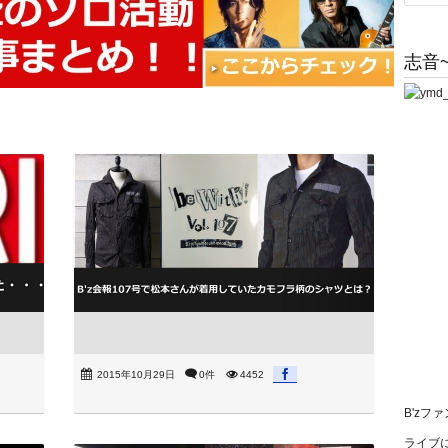
志音~
2015年10月29日
0件
4452
B'zフ
ライブに