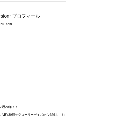
sion~プロフィール
ァン歴20年！！
もB'z20周年グローリーデイズから参戦してお