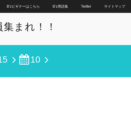
B’zビギナーはこちら
B’z用語集
Twitter
サイトマップ
全員集まれ！！
15
10