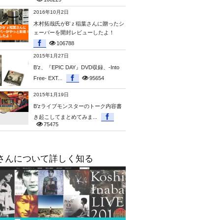
2016年10月2日
木村拓哉氏がB’ｚ稲葉さんに贈ったシ
ェーバーを開封レビューしたよ！
106788
2015年1月27日
B’z、『EPIC DAY』DVD収録、-Into
Free- EXT...
95654
2015年1月19日
B’zライブモンスターのトーク内容書
き起こしてまとめてみま...
75475
さんについて詳しく知る