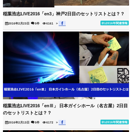
稲葉浩志LIVE2016「en3」神戸2日目のセットリストとは？？
B'z2016年関連情報
2016年2月23日
0件
6161
>
稲葉浩志LIVE2016「enⅢ」 日本ガイシホール（名古屋）2日目
のセットリストとは？？
B'z2016年関連情報
2016年2月13日
0件
6172
>