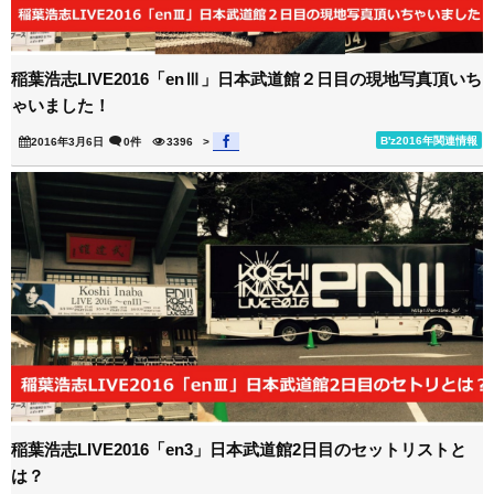
稲葉浩志LIVE2016「enⅢ」日本武道館２日目の現地写真頂いち
ゃいました！
B'z2016年関連情報
2016年3月6日
0件
3396
>
稲葉浩志LIVE2016「en3」日本武道館2日目のセットリストと
は？