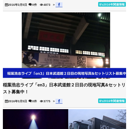
B'z2016年関連情報
2016年3月5日
0件
4873
>
稲葉浩志ライブ「en3」日本武道館２日目の現地写真&セットリ
スト募集中！
B'z2016年関連情報
2016年3月5日
0件
3775
>