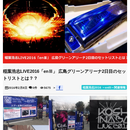
稲葉浩志LIVE2016「enⅢ」 広島グリーンアリーナ2日目のセッ
トリストとは？？
稲葉浩志2016 ～enIII～関連情報
2016年2月8日
0件
5675
>