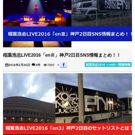
稲葉浩志LIVE2016「enⅢ」神戸2日目SNS情報まとめ！！
稲葉浩志2016 ～enIII～関連情報
2016年2月26日
0件
7207
>